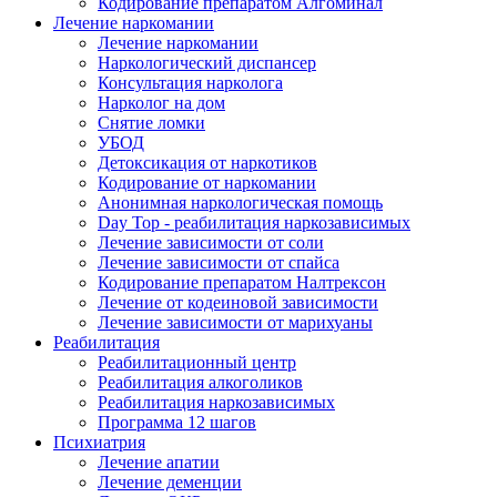
Кодирование препаратом Алгоминал
Лечение наркомании
Лечение наркомании
Наркологический диспансер
Консультация нарколога
Нарколог на дом
Снятие ломки
УБОД
Детоксикация от наркотиков
Кодирование от наркомании
Анонимная наркологическая помощь
Day Top - реабилитация наркозависимых
Лечение зависимости от соли
Лечение зависимости от спайса
Кодирование препаратом Налтрексон
Лечение от кодеиновой зависимости
Лечение зависимости от марихуаны
Реабилитация
Реабилитационный центр
Реабилитация алкоголиков
Реабилитация наркозависимых
Программа 12 шагов
Психиатрия
Лечение апатии
Лечение деменции