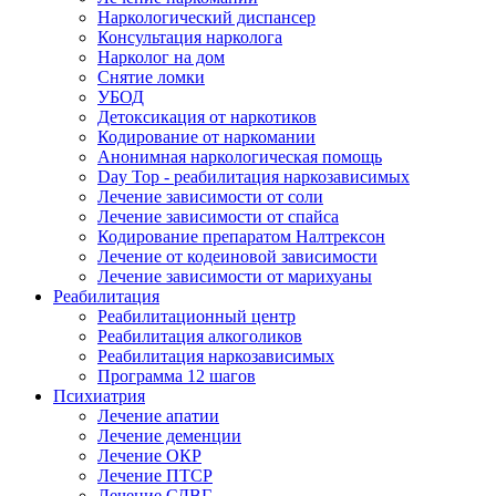
Наркологический диспансер
Консультация нарколога
Нарколог на дом
Снятие ломки
УБОД
Детоксикация от наркотиков
Кодирование от наркомании
Анонимная наркологическая помощь
Day Top - реабилитация наркозависимых
Лечение зависимости от соли
Лечение зависимости от спайса
Кодирование препаратом Налтрексон
Лечение от кодеиновой зависимости
Лечение зависимости от марихуаны
Реабилитация
Реабилитационный центр
Реабилитация алкоголиков
Реабилитация наркозависимых
Программа 12 шагов
Психиатрия
Лечение апатии
Лечение деменции
Лечение ОКР
Лечение ПТСР
Лечение СДВГ