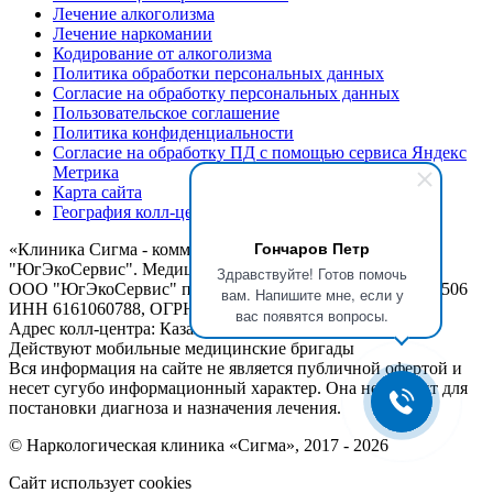
Лечение алкоголизма
Лечение наркомании
Кодирование от алкоголизма
Политика обработки персональных данных
Согласие на обработку персональных данных
Пользовательское соглашение
Политика конфиденциальности
Согласие на обработку ПД с помощью сервиса Яндекс
Метрика
Карта сайта
География колл-центров
Гончаров Петр
«
Клиника Сигма - коммерческое название ООО
"ЮгЭкоСервис". Медицинские услуги предоставляет:
Здравствуйте! Готов помочь
ООО "ЮгЭкоСервис" по лицензии Л041-01050-61/00357506
вам. Напишите мне, если у
ИНН 6161060788, ОГРН 1116193001540
вас появятся вопросы.
Адрес колл-центра: Казань, ул.Бутлерова, 44
Действуют мобильные медицинские бригады
Вся информация на сайте не является публичной офертой и
несет сугубо информационный характер. Она не служит для
постановки диагноза и назначения лечения.
© Наркологическая клиника «Сигма», 2017 - 2026
Сайт использует cookies