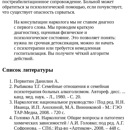
постреабилитационное сопровождение. Больной может
обратиться за психологической помощью, если почувствует,
что существует опасность сорваться.
На консультации нарколога мы не ставим диагноз
с первого слова. Мы проводим краткую
диагностику, оценивая физическое и
психологическое состояние. Это позволяет понять:
нужна ли срочная детоксикация, можно ли начать
с психотерапии или требуется немедленная
госпитализация. Вы получите чёткий алгоритм
действий.
Список литературы
Первитин Данилин А.
Рыбакова Т.Г. Семейные отношения и семейная
психотерапия больных алкоголизмом. Автореф. дисс. ...
канд. мед. наук. - Л., 1980. - С. 20.
Наркология: национальное руководство / Под ред. Н.Н.
Иванца, И.П. Анохиной, М.А. Винниковой - М.: ГЭО
ТАР-Медиа, 2008. - 720 с.
Головко А.И. Наркология: Общие вопросы и патогенез
химических зависимостей / А.И. Головко; под ред. А.Г.
Софронова. – СПб.: Изд-во «Артиком», 2008. – 448 с.