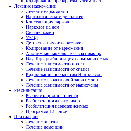
Кодирование препаратом Алгоминал
Лечение наркомании
Лечение наркомании
Наркологический диспансер
Консультация нарколога
Нарколог на дом
Снятие ломки
УБОД
Детоксикация от наркотиков
Кодирование от наркомании
Анонимная наркологическая помощь
Day Top - реабилитация наркозависимых
Лечение зависимости от соли
Лечение зависимости от спайса
Кодирование препаратом Налтрексон
Лечение от кодеиновой зависимости
Лечение зависимости от марихуаны
Реабилитация
Реабилитационный центр
Реабилитация алкоголиков
Реабилитация наркозависимых
Программа 12 шагов
Психиатрия
Лечение апатии
Лечение деменции