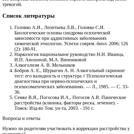
тревогой.
Список литературы
Головко А.И., Леонтьева Л.В., Головко С.И.
Биологические основы синдрома психической
зависимости при аддиктивных заболеваниях
химической этиологии. Успехи соврем. биол. 2006; 126
(2): 180-91.
Наркология национальное руководство Н.Н. Иванца,
И.П. Анохиной, М.А. Винниковой
Алкоголизм А. В. Мельников
Бобров А. Е., Шурыгин А. Н. Алкогольный скрининг
тест: его валидность и структура // Психологическая
диагностика при нервно-психических и
психосоматических заболеваниях. — Л., 1985. — С. 33-
36.
Семке В.Я., Погосова И.А., Погосов А.В. Панические
расстройства (клиника, факторы риска, лечение). -
Томск: Изд-во Том. ун-та, 2003. - 191 с.
Вопросы и ответы
Нужно ли родителям участвовать в коррекции расстройства у
подростка?