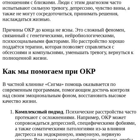
отношениям с близкими. Люди с этим диагнозом часто
испытывают сильную тревогу, депрессию, чувство вины, а
также не могут сосредоточиться, принимать решения,
наслаждаться жизнью.
Причины ОКР до конца не ясны. Это сложный феномен,
связанный с генетическими, нейробиологическими,
психосоциальными факторами. Но расстройство хорошо
поддаётся терапии, которая позволяет справляться с
обсессиями и компульсиями, уменьшать тревогу, вернуться к
полноценной жизни.
Как мы помогаем при ОКР
В частной клинике «Сигма» помощь оказывается по
современным программам, помогающим достичь контроля
над своим эмоциональным фоном, восстановить высокое
качество жизни.
Комплексный подход
. Психические расстройства часто
протекают с осложнениями. Например, ОКР может
сопровождаться депрессией, специфическими фобиями,
а также соматическими патологиями из-за влияния
дистресса на эндокринную, иммунную, нервную
систему. Врач учитывает особенности анамнеза, чтобы