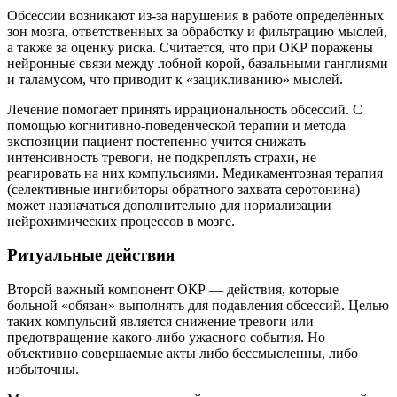
Обсессии возникают из-за нарушения в работе определённых
зон мозга, ответственных за обработку и фильтрацию мыслей,
а также за оценку риска. Считается, что при ОКР поражены
нейронные связи между лобной корой, базальными ганглиями
и таламусом, что приводит к «зацикливанию» мыслей.
Лечение помогает принять иррациональность обсессий. С
помощью когнитивно-поведенческой терапии и метода
экспозиции пациент постепенно учится снижать
интенсивность тревоги, не подкреплять страхи, не
реагировать на них компульсиями. Медикаментозная терапия
(селективные ингибиторы обратного захвата серотонина)
может назначаться дополнительно для нормализации
нейрохимических процессов в мозге.
Ритуальные действия
Второй важный компонент ОКР — действия, которые
больной «обязан» выполнять для подавления обсессий. Целью
таких компульсий является снижение тревоги или
предотвращение какого-либо ужасного события. Но
объективно совершаемые акты либо бессмысленны, либо
избыточны.