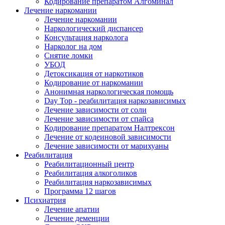
Кодирование препаратом Алгоминал
Лечение наркомании
Лечение наркомании
Наркологический диспансер
Консультация нарколога
Нарколог на дом
Снятие ломки
УБОД
Детоксикация от наркотиков
Кодирование от наркомании
Анонимная наркологическая помощь
Day Top - реабилитация наркозависимых
Лечение зависимости от соли
Лечение зависимости от спайса
Кодирование препаратом Налтрексон
Лечение от кодеиновой зависимости
Лечение зависимости от марихуаны
Реабилитация
Реабилитационный центр
Реабилитация алкоголиков
Реабилитация наркозависимых
Программа 12 шагов
Психиатрия
Лечение апатии
Лечение деменции