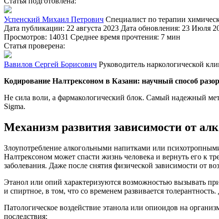
Статья подготовлена:
Успенский Михаил Петрович
Специалист по терапии химичес
Дата публикации: 22 августа 2023
Дата обновления: 23 Июля 2
Просмотров: 14031
Среднее время прочтения: 7 мин
Статья проверена:
Вавилов Сергей Борисович
Руководитель наркологической кл
Кодирование Налтрексоном в Казани: научный способ разо
Не сила воли, а фармакологический блок. Самый надежный метод
Sigma.
Механизм развития зависимости от алк
Злоупотребление алкогольными напитками или психотропными 
Налтрексоном может спасти жизнь человека и вернуть его к тр
заболевания. Даже после снятия физической зависимости от во
Этанол или опий характеризуются возможностью вызывать при
и спиртное, в том, что со временем развивается толерантность
Патологическое воздействие этанола или опиоидов на организ
последствия: