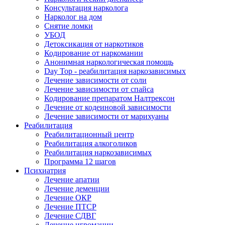
Консультация нарколога
Нарколог на дом
Снятие ломки
УБОД
Детоксикация от наркотиков
Кодирование от наркомании
Анонимная наркологическая помощь
Day Top - реабилитация наркозависимых
Лечение зависимости от соли
Лечение зависимости от спайса
Кодирование препаратом Налтрексон
Лечение от кодеиновой зависимости
Лечение зависимости от марихуаны
Реабилитация
Реабилитационный центр
Реабилитация алкоголиков
Реабилитация наркозависимых
Программа 12 шагов
Психиатрия
Лечение апатии
Лечение деменции
Лечение ОКР
Лечение ПТСР
Лечение СДВГ
Лечение игромании