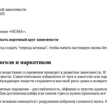
кой зависимости
026
иники «SIGMA».
рвать порочный круг зависимости
 создать "период затишья", чтобы начать настоящую жизнь без а
оголя и наркотиков
веществами со временем приводит к развитию зависимости. В 
езвости. Самостоятельное избавление от тяги к алкоголю или на
збуждающих веществ сохраняется высокий риск срыва и возврата
ятные ощущения – расслабленность, эйфорию и чувство удоволь
. Для достижения кайфа или снятия стресса нужно принимать все
м человека начинается с разрушения нейронов головного мозга.