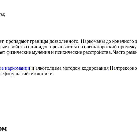
ты;
ет, пропадают границы дозволенного. Наркоманы до конечного э
ные свойства опиоидов проявляются на очень короткий промеж
вает физические мучения
и психические расстройства. Часто разв
ие наркомании
и алкоголизма методом кодирования
Налтрексоно
лефону на сайте клиники.
ом