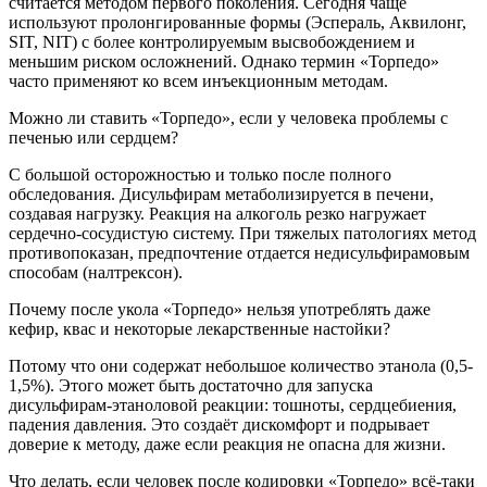
считается методом первого поколения. Сегодня чаще
используют пролонгированные формы (Эспераль, Аквилонг,
SIT, NIT) с более контролируемым высвобождением и
меньшим риском осложнений. Однако термин «Торпедо»
часто применяют ко всем инъекционным методам.
Можно ли ставить «Торпедо», если у человека проблемы с
печенью или сердцем?
С большой осторожностью и только после полного
обследования. Дисульфирам метаболизируется в печени,
создавая нагрузку. Реакция на алкоголь резко нагружает
сердечно-сосудистую систему. При тяжелых патологиях метод
противопоказан, предпочтение отдается недисульфирамовым
способам (налтрексон).
Почему после укола «Торпедо» нельзя употреблять даже
кефир, квас и некоторые лекарственные настойки?
Потому что они содержат небольшое количество этанола (0,5-
1,5%). Этого может быть достаточно для запуска
дисульфирам-этаноловой реакции: тошноты, сердцебиения,
падения давления. Это создаёт дискомфорт и подрывает
доверие к методу, даже если реакция не опасна для жизни.
Что делать, если человек после кодировки «Торпедо» всё-таки