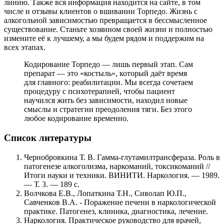
линию. Также вся информация находится на сайте, в том
числе и отзывы клиентов о вшивании Торпедо. Жизнь с
алкогольной зависимостью превращается в бессмысленное
существование. Станьте хозяином своей жизни и полностью
измените её к лучшему, а мы будем рядом и поддержим на
всех этапах.
Кодирование Торпедо — лишь первый этап. Сам
препарат — это «костыль», который даёт время
для главного: реабилитации. Мы всегда сочетаем
процедуру с психотерапией, чтобы пациент
научился жить без зависимости, находил новые
смыслы и стратегии преодоления тяги. Без этого
любое кодирование временно.
Список литературы
Чернобровкина Т. В. Гамма-глутамилтрансфераза. Роль в
патогенезе алкоголизма, наркоманий, токсикоманий //
Итоги науки и техники. ВИНИТИ. Наркология. — 1989.
— Т. 3. — 189 с.
Волчкова Е.В., Лопаткина Т.Н., Сиволап Ю.П.,
Савченков В.А. - Поражение печени в наркологической
практике. Патогенез, клиника, диагностика, лечение.
Наркология. Практическое руководство для врачей,