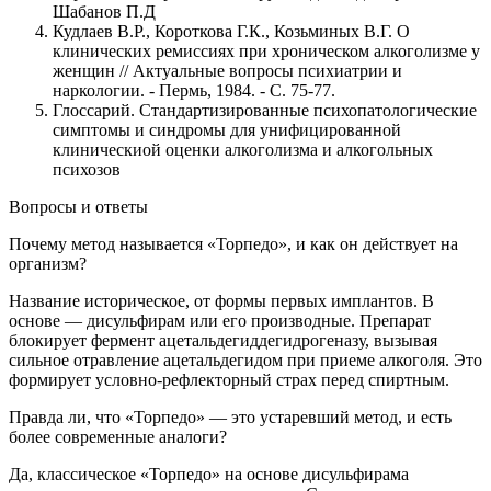
Шабанов П.Д
Кудлаев В.Р., Короткова Г.К., Козьминых В.Г. О
клинических ремиссиях при хроническом алкоголизме у
женщин // Актуальные вопросы психиатрии и
наркологии. - Пермь, 1984. - С. 75-77.
Глоссарий. Стандартизированные психопатологические
симптомы и синдромы для унифицированной
клиническиой оценки алкоголизма и алкогольных
психозов
Вопросы и ответы
Почему метод называется «Торпедо», и как он действует на
организм?
Название историческое, от формы первых имплантов. В
основе — дисульфирам или его производные. Препарат
блокирует фермент ацетальдегиддегидрогеназу, вызывая
сильное отравление ацетальдегидом при приеме алкоголя. Это
формирует условно-рефлекторный страх перед спиртным.
Правда ли, что «Торпедо» — это устаревший метод, и есть
более современные аналоги?
Да, классическое «Торпедо» на основе дисульфирама