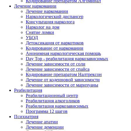
Кодирование препаратом Алгоминал
Лечение наркомании
Лечение наркомании
Наркологический диспансер
Консультация нарколога
Нарколог на дом
Снятие ломки
УБОД
Детоксикация от наркотиков
Кодирование от наркомании
Анонимная наркологическая помощь
Day Top - реабилитация наркозависимых
Лечение зависимости от соли
Лечение зависимости от спайса
Кодирование препаратом Налтрексон
Лечение от кодеиновой зависимости
Лечение зависимости от марихуаны
Реабилитация
Реабилитационный центр
Реабилитация алкоголиков
Реабилитация наркозависимых
Программа 12 шагов
Психиатрия
Лечение апатии
Лечение деменции