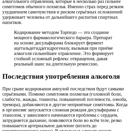
алкогольного отравления, которые в несколько раз сильнее
симптомов обычного похмелья. Именно страх перед резким
ухудшением самочувствия и риском серьёзных осложнений
удерживает человека от дальнейшего распития спиртных
напитков.
Кодирование методом Торпедо — это создание
мощного фармакологического барьера. Препарат
на основе дисульфирама блокирует фермент
ацетальдегиддегидрогеназу, вызывая при приёме
алкоголя сильнейшее отравление. Это формирует
стойкий условный рефлекс отвращения, давая
реальный шанс на длительную ремиссию.
Последствия употребления алкоголя
При срыве кодирования ампулой последствия будут самыми
серьёзными. Помимо симптомов похмелья (головной боли,
слабости, жажды, тошноты, повышенной потливости, озноба,
тремора), добавляются и другие неприятные симптомы. Когда
в организме запускается сложная реакция дисульфирама с
этанолом, у зависимого начинаются проблемы с сердцем,
затрудняется дыхание, появляются боли во всём теле, резко
повышается артериальное давление (вплоть до
гипертонического криза). В отдельных случаях может