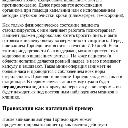
противопоказано. Далее проводится детоксикация
организма при помощи капельниц или с использованием
методик глубокой очистки крови (плазмаферез, гемосорбция).
Как только физиологическое состояние пациента
стабилизируется, с ним начинает работать психотерапевт.
Пациент должен добровольно хотеть бросить пить, и быть
готовым к последующему воздержанию от спиртного. Перед
вшиванием Торпедо нельзя пить в течение 7-10 дней. Если
этот период трезвости был выдержан, можно приступать к
кодированию вшиванием ампулы. На коже пациента (в
области лопатки) делается ровный надрез, в него помещают
капсулу и зашивают. Такая мини-операция занимает не
больше часа и проводится с соблюдением всех норм
стерильности. Проводят вшивание Торпедо как дома, так и в
стационаре. В первом случае зависимому нужно будет
периодически
ходить к врачу на перевязку, а во втором – он
будет находиться под постоянным наблюдением медиков в
клинике.
Провокация как наглядный пример
После вшивания ампулы Торпедо врач может
продемонстрировать пациенту, как именно действует